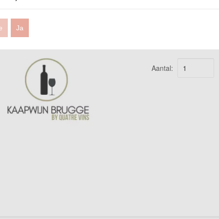
€ 25,00
e
Ja
Prijs per stuk
Aantal: