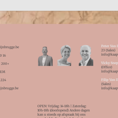
GEVENS
KAAPWIJN BRUGGE TEAM
CONTAC
Peter V
jnbrugge.be
23 (Sales)
info@kaap
0 16
Vicky Sne
t 200+
(Office)
info@kaap
LEM
Filip Van
.224
(Sales)
jnbrugge.be
info@kaap
OPEN: Vrijdag: 14-18h | Zaterdag:
10h-18h (doorlopend) Andere dagen
kan u steeds op afspraak bij ons