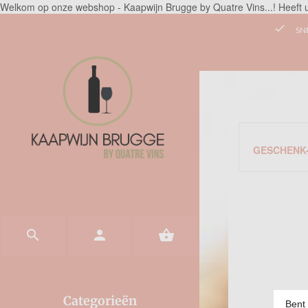
Welkom op onze webshop - Kaapwijn Brugge by Quatre Vins...! Heeft 
check
SN
GESCHENK-



Categorieën
Bent 