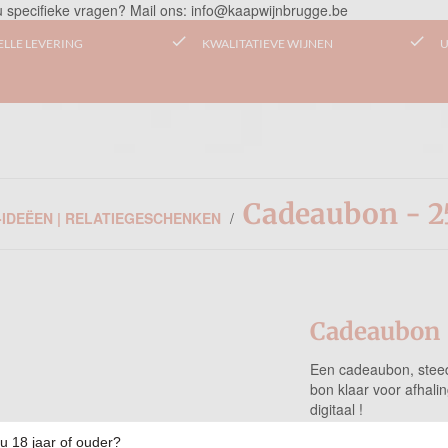
u specifieke vragen? Mail ons: info@kaapwijnbrugge.be
check
check
ELLE LEVERING
KWALITATIEVE WIJNEN
U
Cadeaubon - 
IDEËEN | RELATIEGESCHENKEN
/
Cadeaubon 
Een cadeaubon, steed
bon klaar voor afhal
digitaal !
Verzendkosten
u 18 jaar of ouder?