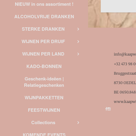
NIEUW in ons assortiment !
ALCOHOLVRIJE DRANKEN
STERKE DRANKEN
BEDRIJFSGE
WIJNEN PER DRUIF
WIJNEN PER LAND

info@kaapwi

+32 473 98 0
KADO-BONNEN

Bruggestraa
Geschenk-ideëen |
8730 OEDE
Relatiegeschenken

BE 0650.848
WIJNPAKKETTEN
www.kaapwi
FEESTWIJNEN
Collections
KOMENDE EVENTS