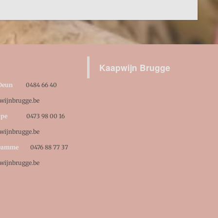
TEER ONS !
Kaapwijn Brugge
an Deun
0484 66 40
wijnbrugge.be
ppe
0473 98 00 16
wijnbrugge.be
 Damme
0476 88 77 37
wijnbrugge.be