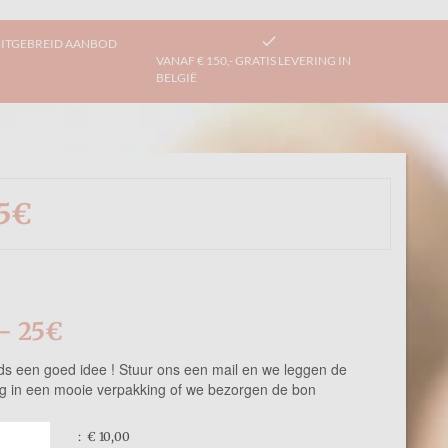
check
ITGEBREID AANBOD
VANAF € 150,- GRATIS LEVERING IN
BELGIË
25€
- 25€
s een goed idee ! Stuur ons een mail en we leggen de
ing in een mooie verpakking of we bezorgen de bon
:
€ 10,00