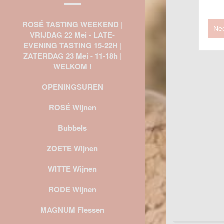
ROSÉ TASTING WEEKEND |
Ne
VRIJDAG 22 Mei - LATE-
EVENING TASTING 15-22H |
ZATERDAG 23 Mei - 11-18h |
WELKOM !
OPENINGSUREN
ROSÉ Wijnen
Bubbels
ZOETE Wijnen
WITTE Wijnen
RODE Wijnen
MAGNUM Flessen
Omschrijving