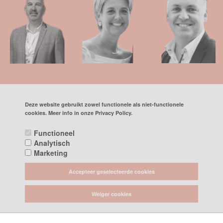
Deze website gebruikt zowel functionele als niet-functionele
cookies. Meer info in onze Privacy Policy.
Functioneel
Analytisch
Marketing
Accepteer geselecteerde cookies
Weiger cookies
OPEN: Vrijdag: 14-18h | Zaterdag: 10h-18h (doorlopend) Andere dagen kan
u steeds op afspraak bij ons terecht ! Online- & telefonische bestellingen
kunnen dagelijks (ma tem zat) na afspraak afgehaald worden tussen