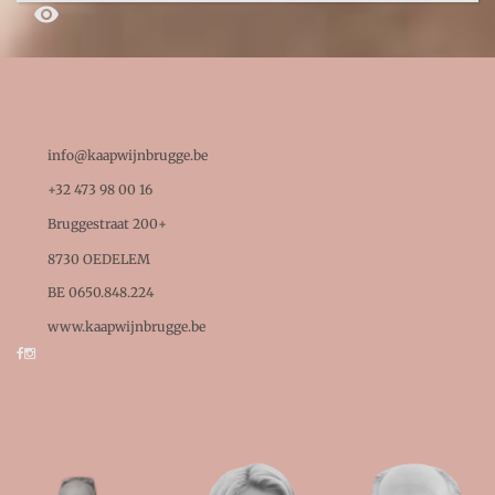

BEDRIJFSGEGEVENS

info@kaapwijnbrugge.be

+32 473 98 00 16

Bruggestraat 200+
8730 OEDELEM

BE 0650.848.224
www.kaapwijnbrugge.be
KAAPWIJN BRUGGE TEAM