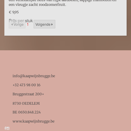
een vleugje zacht roodzomerfruit.
€ 9,95
Prijs per stuk
1
2
Vorige
Volgende

BEDRIJFSGEGEVENS

info@kaapwijnbrugge.be

+32 473 98 00 16

Bruggestraat 200+
8730 OEDELEM

BE 0650.848.224
www.kaapwijnbrugge.be