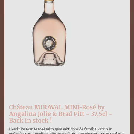

Château MIRAVAL MINI-Rosé by
Angelina Jolie & Brad Pitt - 37,5cl -
Back in stock !
Heerlijke Franse rosé wijn gemaakt door de familie Perrin in
opdracht van Angelina Jolie en Brad Pit. Een elegante, pure rosé met