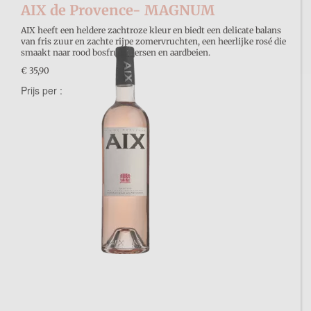
AIX de Provence- MAGNUM
AIX heeft een heldere zachtroze kleur en biedt een delicate balans
van fris zuur en zachte rijpe zomervruchten, een heerlijke rosé die
smaakt naar rood bosfruit, kersen en aardbeien.
€ 35,90
Prijs per :
