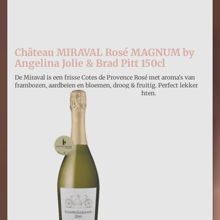
Château MIRAVAL Rosé MAGNUM by
Angelina Jolie & Brad Pitt 150cl
De Miraval is een frisse Cotes de Provence Rosé met aroma's van
frambozen, aardbeien en bloemen, droog & fruitig. Perfect lekker
fris als apéro, bij het voorgerecht en vis gerechten.
€ 46,90
Prijs per stuk
