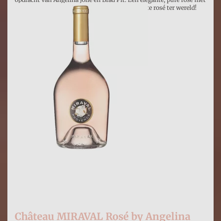
fruitaroma's, zoals bessen. Uitgeroepen tot beste rosé ter wereld!
€ 12,99
Prijs per stuk

Château MIRAVAL Rosé by Angelina