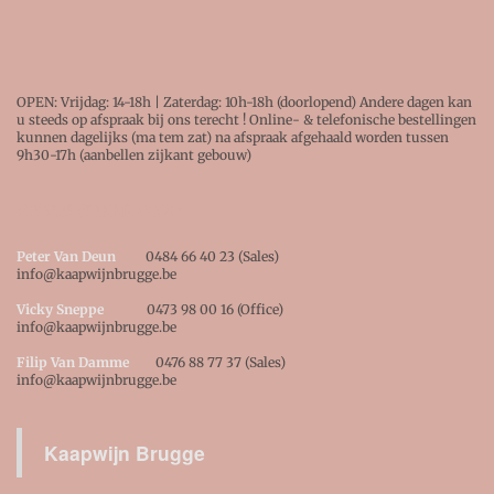
OPEN: Vrijdag: 14-18h | Zaterdag: 10h-18h (doorlopend) Andere dagen kan
u steeds op afspraak bij ons terecht ! Online- & telefonische bestellingen
kunnen dagelijks (ma tem zat) na afspraak afgehaald worden tussen
9h30-17h (aanbellen zijkant gebouw)
CONTACTEER ONS !
Peter Van Deun
0484 66 40 23 (Sales)
info@kaapwijnbrugge.be
Vicky Sneppe
0473 98 00 16 (Office)
info@kaapwijnbrugge.be
Filip Van Damme
0476 88 77 37 (Sales)
info@kaapwijnbrugge.be
Kaapwijn Brugge