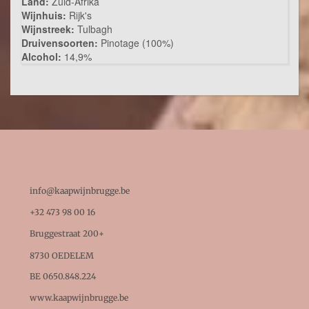
Land:
Zuid-Afrika
Wijnhuis:
Rijk's
Wijnstreek:
Tulbagh
Druivensoorten:
Pinotage (100%)
Alcohol:
14,9%
BEDRIJFSGEGEVENS

info@kaapwijnbrugge.be

+32 473 98 00 16

Bruggestraat 200+
8730 OEDELEM

BE 0650.848.224
www.kaapwijnbrugge.be