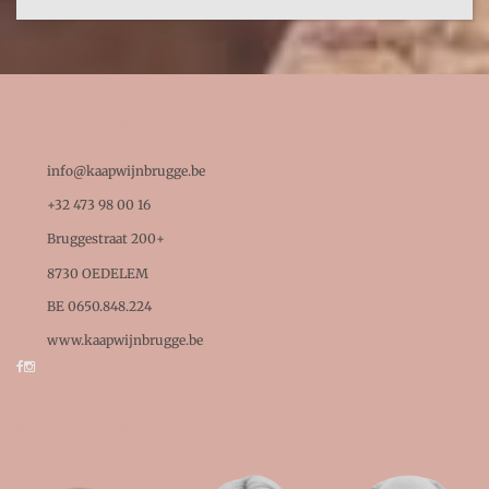
BEDRIJFSGEGEVENS

info@kaapwijnbrugge.be

+32 473 98 00 16

Bruggestraat 200+
8730 OEDELEM

BE 0650.848.224
www.kaapwijnbrugge.be
KAAPWIJN BRUGGE TEAM