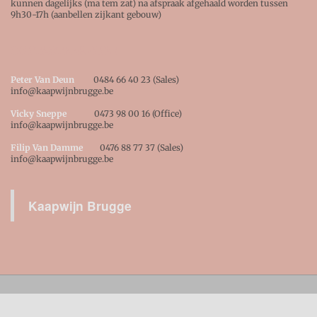
kunnen dagelijks (ma tem zat) na afspraak afgehaald worden tussen
9h30-17h (aanbellen zijkant gebouw)
CONTACTEER ONS !
Peter Van Deun
0484 66 40 23 (Sales)
info@kaapwijnbrugge.be
Vicky Sneppe
0473 98 00 16 (Office)
info@kaapwijnbrugge.be
Filip Van Damme
0476 88 77 37 (Sales)
info@kaapwijnbrugge.be
Kaapwijn Brugge
ALLE BEDRAGEN ZIJN INCLUSIEF BTW