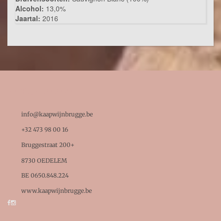
Alcohol:
13,0%
Jaartal:
2016
BEDRIJFSGEGEVENS

info@kaapwijnbrugge.be

+32 473 98 00 16

Bruggestraat 200+
8730 OEDELEM

BE 0650.848.224
www.kaapwijnbrugge.be